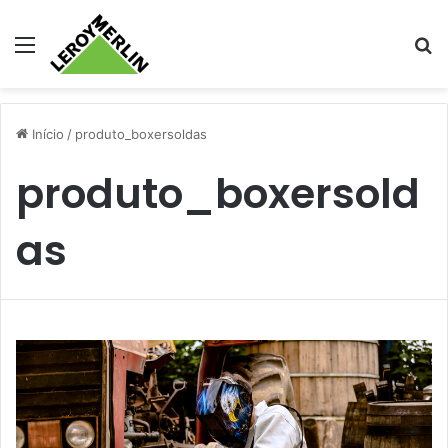
Menu
Pr
Início
/
produto_boxersoldas
produto_boxersold
as