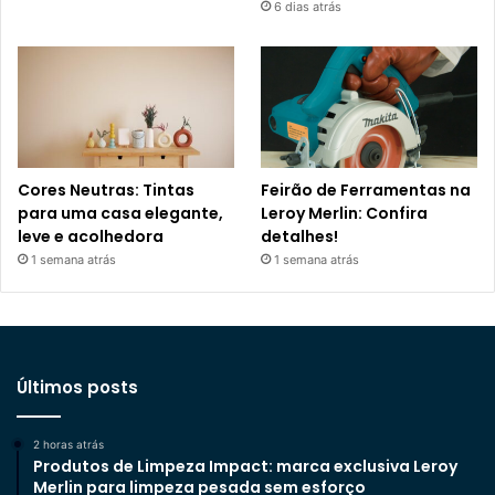
6 dias atrás
Cores Neutras: Tintas
Feirão de Ferramentas na
para uma casa elegante,
Leroy Merlin: Confira
leve e acolhedora
detalhes!
1 semana atrás
1 semana atrás
Últimos posts
2 horas atrás
Produtos de Limpeza Impact: marca exclusiva Leroy
Merlin para limpeza pesada sem esforço