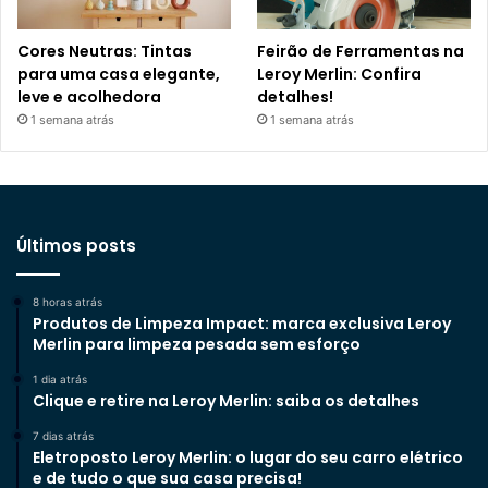
Cores Neutras: Tintas
Feirão de Ferramentas na
para uma casa elegante,
Leroy Merlin: Confira
leve e acolhedora
detalhes!
1 semana atrás
1 semana atrás
Últimos posts
8 horas atrás
Produtos de Limpeza Impact: marca exclusiva Leroy
Merlin para limpeza pesada sem esforço
1 dia atrás
Clique e retire na Leroy Merlin: saiba os detalhes
7 dias atrás
Eletroposto Leroy Merlin: o lugar do seu carro elétrico
e de tudo o que sua casa precisa!