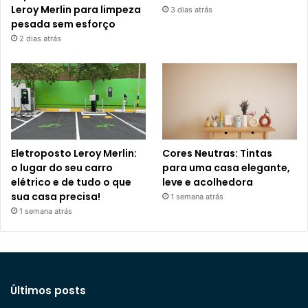
Leroy Merlin para limpeza
3 dias atrás
pesada sem esforço
2 dias atrás
Eletroposto Leroy Merlin:
Cores Neutras: Tintas
o lugar do seu carro
para uma casa elegante,
elétrico e de tudo o que
leve e acolhedora
sua casa precisa!
1 semana atrás
1 semana atrás
Últimos posts