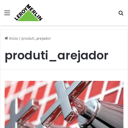
Menu
Pr
Início
/
produti_arejador
produti_arejador