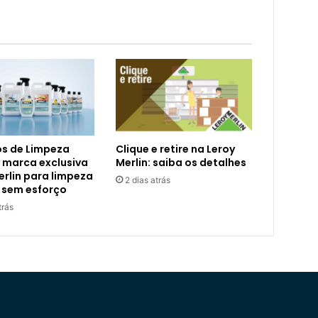
s de Limpeza
Clique e retire na Leroy
 marca exclusiva
Merlin: saiba os detalhes
erlin para limpeza
2 dias atrás
 sem esforço
trás