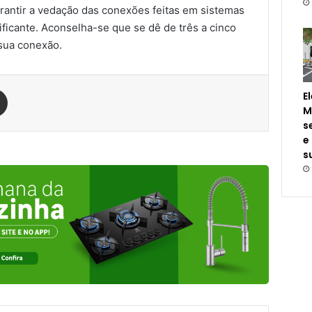
antir a vedação das conexões feitas em sistemas
ficante. Aconselha-se que se dê de três a cinco
 sua conexão.
est
Compartilhar via e-mail
E
M
s
e
s