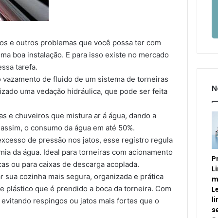
tos e outros problemas que você possa ter com
uma boa instalação. E para isso existe no mercado
ssa tarefa.
 o vazamento de fluido de um sistema de torneiras
N
izado uma vedação hidráulica, que pode ser feita
as e chuveiros que mistura ar á água, dando a
 assim, o consumo da água em até 50%.
excesso de pressão nos jatos, esse registro regula
mia da água. Ideal para torneiras com acionamento
P
cas ou para caixas de descarga acoplada.
L
r sua cozinha mais segura, organizada e prática
m
e plástico que é prendido a boca da torneira. Com
L
l
 evitando respingos ou jatos mais fortes que o
s