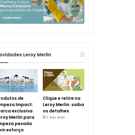
ovidades Leroy Merlin
rodutos de
Clique e retire na
impeza Impact:
Leroy Merlin: saiba
arca exclusiva
os detalhes
eroy Merlin para
2 dias atrás
impeza pesada
em esforço