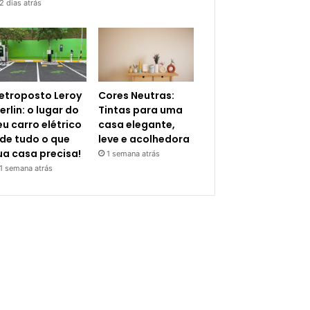
2 dias atrás
letroposto Leroy
Cores Neutras:
erlin: o lugar do
Tintas para uma
eu carro elétrico
casa elegante,
 de tudo o que
leve e acolhedora
ua casa precisa!
1 semana atrás
1 semana atrás