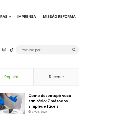
PRAS
IMPRENSA
MISSÃO REFORMA
rest
YouTube
Instagram
TikTok
Procurar
por
Popular
Recente
Como desentupir vaso
sanitário: 7 métodos
simples e fáceis
27/06/2024