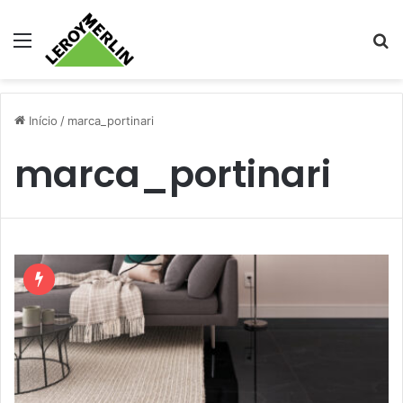
Menu
Pr
Início
/
marca_portinari
marca_portinari