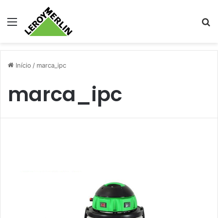
Menu
Pr
Início
/
marca_ipc
marca_ipc