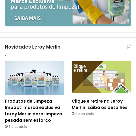
Novidades Leroy Merlin
Produtos de Limpeza
Clique e retire na Leroy
Impact: marca exclusiva
Merlin: saiba os detalhes
Leroy Merlin para limpeza
3 dias atrás
pesada sem esforço
3 dias atrás