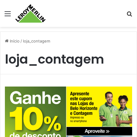
Menu
Pr
Início
/
loja_contagem
loja_contagem