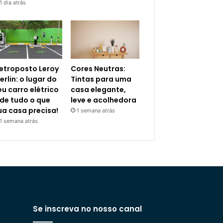
1 dia atrás
letroposto Leroy
Cores Neutras:
erlin: o lugar do
Tintas para uma
eu carro elétrico
casa elegante,
 de tudo o que
leve e acolhedora
ua casa precisa!
1 semana atrás
1 semana atrás
Se inscreva no nosso canal