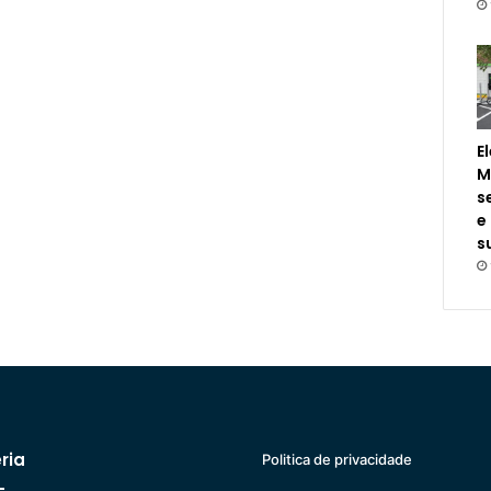
E
M
s
e
s
ria
Politica de privacidade