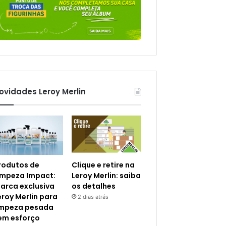
ovidades Leroy Merlin
rodutos de
Clique e retire na
impeza Impact:
Leroy Merlin: saiba
arca exclusiva
os detalhes
eroy Merlin para
2 dias atrás
impeza pesada
em esforço