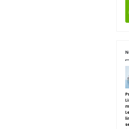
N
P
L
m
L
l
s