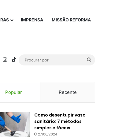
PRAS
IMPRENSA
MISSÃO REFORMA
rest
YouTube
Instagram
TikTok
Procurar
por
Popular
Recente
Como desentupir vaso
sanitário: 7 métodos
simples e fáceis
27/06/2024