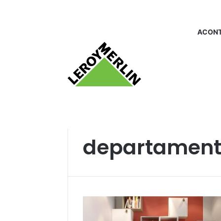
ACONT
Início
/
departamento_organizacao
departament