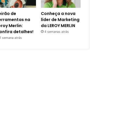
eirão de
Conheça a nova
erramentas na
líder de Marketing
eroy Merlin:
da LEROY MERLIN
onfira detalhes!
4 semanas atrás
1 semana atrás