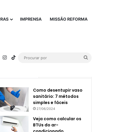
PRAS
IMPRENSA
MISSÃO REFORMA
rest
YouTube
Instagram
TikTok
Procurar
por
Popular
Recente
Como desentupir vaso
sanitário: 7 métodos
simples e fáceis
27/06/2024
Veja como calcular os
BTUs do ar-
condicionado