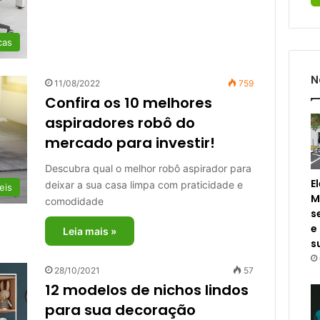
cas
N
11/08/2022
759
Confira os 10 melhores
aspiradores robô do
mercado para investir!
Descubra qual o melhor robô aspirador para
E
deixar a sua casa limpa com praticidade e
eis
M
comodidade
s
e
Leia mais »
s
28/10/2021
57
12 modelos de nichos lindos
para sua decoração