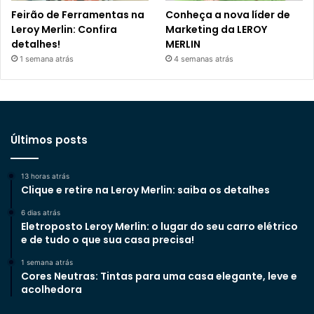
Feirão de Ferramentas na
Conheça a nova líder de
Leroy Merlin: Confira
Marketing da LEROY
detalhes!
MERLIN
1 semana atrás
4 semanas atrás
Últimos posts
13 horas atrás
Clique e retire na Leroy Merlin: saiba os detalhes
6 dias atrás
Eletroposto Leroy Merlin: o lugar do seu carro elétrico
e de tudo o que sua casa precisa!
1 semana atrás
Cores Neutras: Tintas para uma casa elegante, leve e
acolhedora