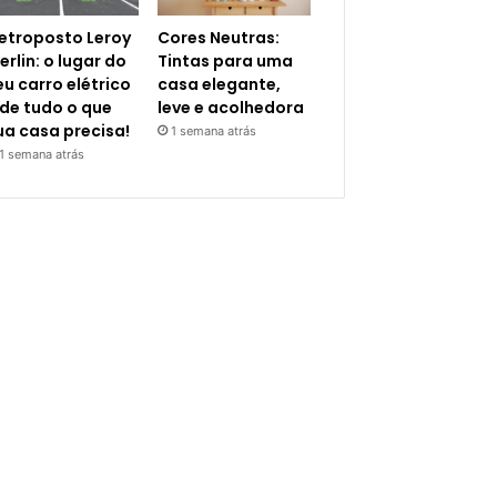
letroposto Leroy
Cores Neutras:
erlin: o lugar do
Tintas para uma
eu carro elétrico
casa elegante,
 de tudo o que
leve e acolhedora
ua casa precisa!
1 semana atrás
1 semana atrás