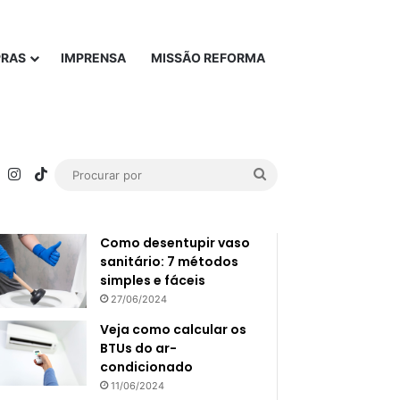
PRAS
IMPRENSA
MISSÃO REFORMA
rest
YouTube
Instagram
TikTok
Procurar
Popular
Recente
por
Como desentupir vaso
sanitário: 7 métodos
simples e fáceis
27/06/2024
Veja como calcular os
BTUs do ar-
condicionado
11/06/2024