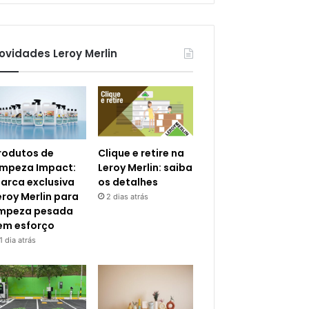
ovidades Leroy Merlin
rodutos de
Clique e retire na
impeza Impact:
Leroy Merlin: saiba
arca exclusiva
os detalhes
eroy Merlin para
2 dias atrás
impeza pesada
em esforço
1 dia atrás