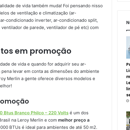
alidade de vida também muda! Foi pensando nisso
los de ventilação e climatização (ar-
 ar-condicionado inverter, ar-condicionado split,
N
, ventilador de parede, ventilador de pé etc) com
utos em promoção
dade de vida e quando for adquirir seu ar-
P
L
 a pena levar em conta as dimensões do ambiente
m
eroy Merlin a gente oferece diversos modelos e
L
elhor!
l
s
promoção
00 Btus Branco Philco – 220 Volts
é um dos
rasil na Leroy Merlin e com
melhor preço a
.000 BTUs é ideal para ambientes de até 50 m2.