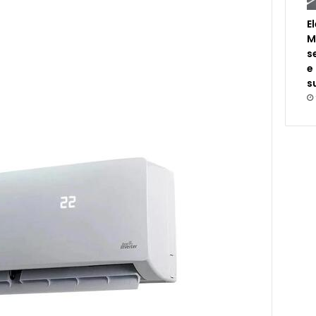
E
M
s
e
s