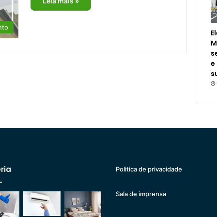
Leia mais »
nto
E
M
s
e
s
ria
Politica de privacidade
Sala de imprensa