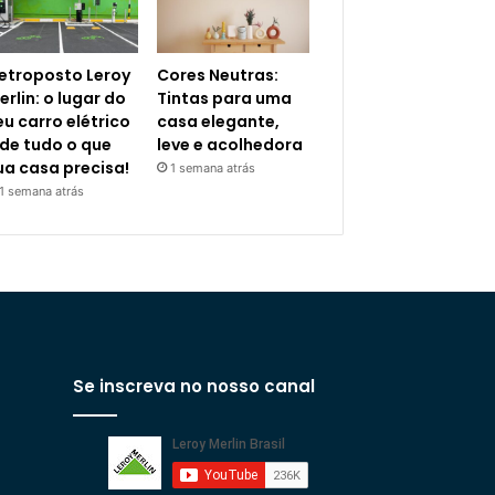
letroposto Leroy
Cores Neutras:
erlin: o lugar do
Tintas para uma
eu carro elétrico
casa elegante,
 de tudo o que
leve e acolhedora
ua casa precisa!
1 semana atrás
1 semana atrás
Se inscreva no nosso canal