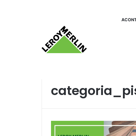
ACONT
Início
/
categoria_pisos vinilicos
categoria_pis