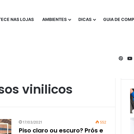
ECE NAS LOJAS
AMBIENTES
DICAS
GUIA DE COM
Pinte
os vinilicos
17/03/2021
552
Piso claro ou escuro? Prós e