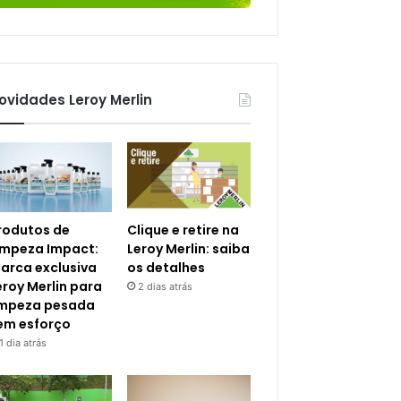
ovidades Leroy Merlin
rodutos de
Clique e retire na
impeza Impact:
Leroy Merlin: saiba
arca exclusiva
os detalhes
eroy Merlin para
2 dias atrás
impeza pesada
em esforço
1 dia atrás