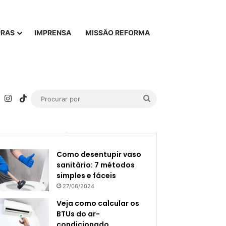
PRAS
IMPRENSA
MISSÃO REFORMA
rest
YouTube
Instagram
TikTok
Procurar
por
Popular
Recente
Como desentupir vaso
sanitário: 7 métodos
simples e fáceis
27/06/2024
Veja como calcular os
BTUs do ar-
condicionado