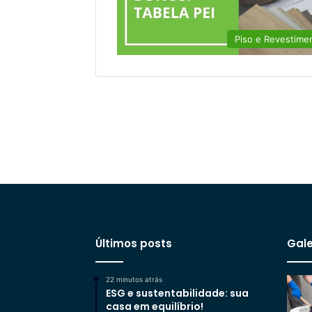
Piso e Revestime
Últimos posts
Gale
22 minutos atrás
ESG e sustentabilidade: sua
casa em equilíbrio!