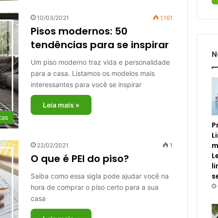
10/03/2021
1.161
Pisos modernos: 50
tendências para se inspirar
N
Um piso moderno traz vida e personalidade
para a casa. Listamos os modelos mais
interessantes para você se inspirar
Leia mais »
cas
P
L
m
22/02/2021
1
L
O que é PEI do piso?
l
s
Saiba como essa sigla pode ajudar você na
hora de comprar o piso certo para a sua
casa