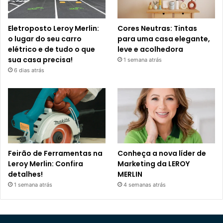
Eletroposto Leroy Merlin:
Cores Neutras: Tintas
o lugar do seu carro
para uma casa elegante,
elétrico e de tudo o que
leve e acolhedora
sua casa precisa!
1 semana atrás
6 dias atrás
Feirão de Ferramentas na
Conheça a nova líder de
Leroy Merlin: Confira
Marketing da LEROY
detalhes!
MERLIN
1 semana atrás
4 semanas atrás