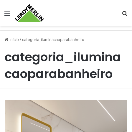
Menu
Pr
Início
/
categoria_iluminacaoparabanheiro
categoria_ilumina
caoparabanheiro