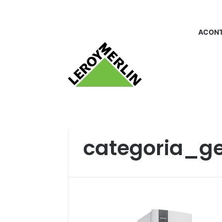
ACONT
Início
/
categoria_geladeiras
categoria_ge