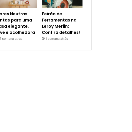
ores Neutras:
Feirão de
intas para uma
Ferramentas na
asa elegante,
Leroy Merlin:
eve e acolhedora
Confira detalhes!
1 semana atrás
1 semana atrás