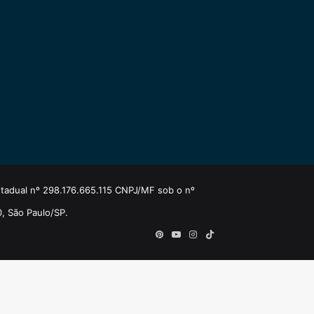
estadual nº 298.176.665.115 CNPJ/MF sob o nº
0, São Paulo/SP.
Pinterest
YouTube
Instagram
TikTok