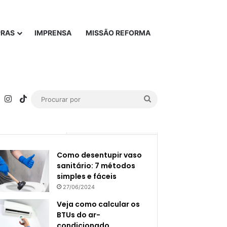
PRAS
IMPRENSA
MISSÃO REFORMA
rest
YouTube
Instagram
TikTok
Procurar
por
Popular
Recente
Como desentupir vaso
sanitário: 7 métodos
simples e fáceis
27/06/2024
Veja como calcular os
BTUs do ar-
condicionado