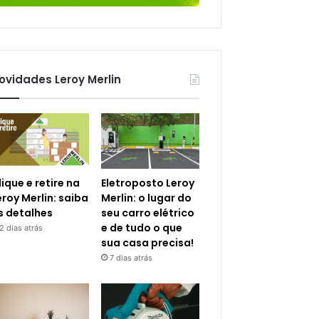
ovidades Leroy Merlin
lique e retire na
Eletroposto Leroy
eroy Merlin: saiba
Merlin: o lugar do
s detalhes
seu carro elétrico
e de tudo o que
2 dias atrás
sua casa precisa!
7 dias atrás