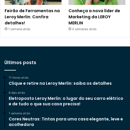
Feirão de Ferramentas na
Conheça a nova líder de
Leroy Merlin: Confira
Marketing da LEROY
detalhes!
MERLIN
1 semana atrás
4 semanas atrás
Últimos posts
11 horas atrás
Clique e retire na Leroy Merlin: saiba os detalhes
6 dias atrás
Eletroposto Leroy Merlin: o lugar do seu carro elétrico
e de tudo o que sua casa precisa!
1 semana atrás
Cores Neutras: Tintas para uma casa elegante, leve e
acolhedora