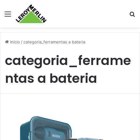
Menu
Pr
Início
/
categoria_ferramentas a bateria
categoria_ferrame
ntas a bateria