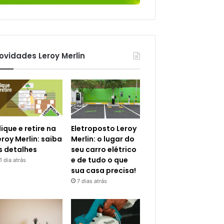
ovidades Leroy Merlin
lique e retire na
Eletroposto Leroy
eroy Merlin: saiba
Merlin: o lugar do
s detalhes
seu carro elétrico
e de tudo o que
1 dia atrás
sua casa precisa!
7 dias atrás