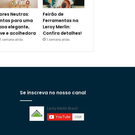
ores Neutras:
Feirão de
intas para uma
Ferramentas na
asa elegante,
Leroy Merlin:
eve e acolhedora
Confira detalhes!
1 semana atrás
1 semana atrás
Se inscreva no nosso canal