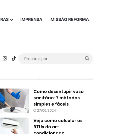
PRAS
IMPRENSA
MISSÃO REFORMA
rest
YouTube
Instagram
TikTok
Procurar
por
Popular
Recente
Como desentupir vaso
sanitário: 7 métodos
simples e fáceis
27/06/2024
Veja como calcular os
BTUs do ar-
condicionado