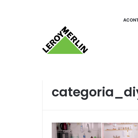
ACONT
Início
/
categoria_diy
categoria_di