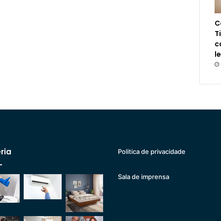
C
T
c
l
ria
Politica de privacidade
Sala de imprensa