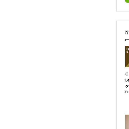
N
C
L
o