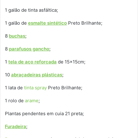
1 galão de tinta asfáltica;
1 galão de
esmalte sintético
Preto Brilhante;
8
buchas
;
8
parafusos gancho
;
1
tela de aço reforçada
de 15x15cm;
10
abraçadeiras plásticas
;
1 lata de
tinta spray
Preto Brilhante;
1 rolo de
arame
;
Plantas pendentes em cuia 21 preta;
Furadeira
;