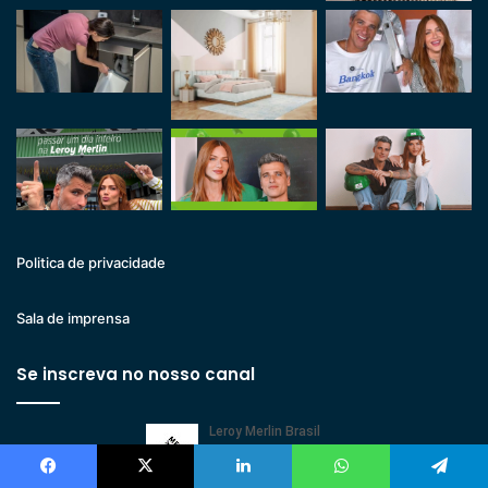
Politica de privacidade
Sala de imprensa
Se inscreva no nosso canal
Facebook
X
Linkedin
WhatsApp
Telegram