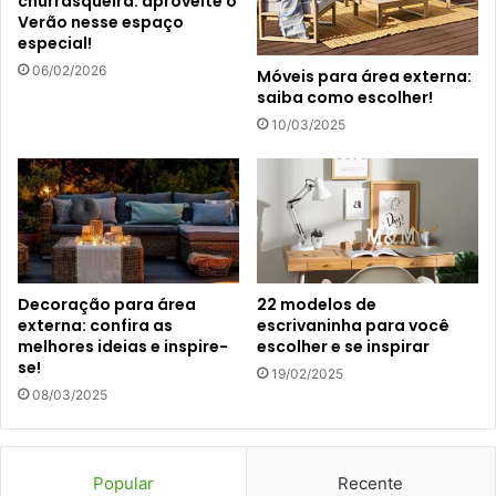
churrasqueira: aproveite o
Verão nesse espaço
especial!
06/02/2026
Móveis para área externa:
saiba como escolher!
10/03/2025
Decoração para área
22 modelos de
externa: confira as
escrivaninha para você
melhores ideias e inspire-
escolher e se inspirar
se!
19/02/2025
08/03/2025
Popular
Recente