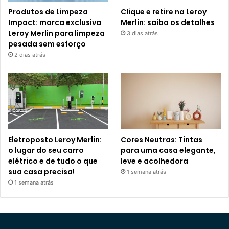
Produtos de Limpeza
Clique e retire na Leroy
Impact: marca exclusiva
Merlin: saiba os detalhes
Leroy Merlin para limpeza
3 dias atrás
pesada sem esforço
2 dias atrás
Eletroposto Leroy Merlin:
Cores Neutras: Tintas
o lugar do seu carro
para uma casa elegante,
elétrico e de tudo o que
leve e acolhedora
sua casa precisa!
1 semana atrás
1 semana atrás