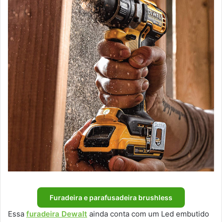
Furadeira e parafusadeira brushless
Essa
furadeira Dewalt
ainda conta com um Led embutido