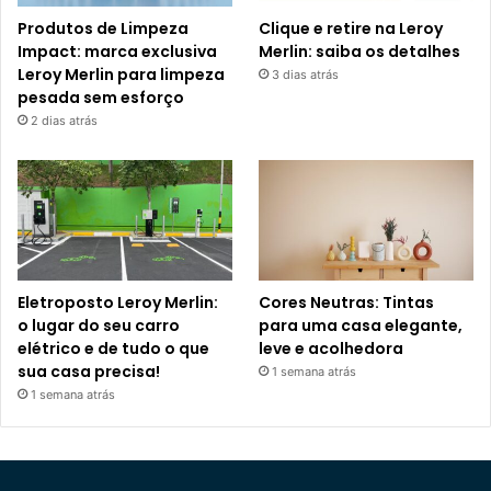
Produtos de Limpeza
Clique e retire na Leroy
Impact: marca exclusiva
Merlin: saiba os detalhes
Leroy Merlin para limpeza
3 dias atrás
pesada sem esforço
2 dias atrás
Eletroposto Leroy Merlin:
Cores Neutras: Tintas
o lugar do seu carro
para uma casa elegante,
elétrico e de tudo o que
leve e acolhedora
sua casa precisa!
1 semana atrás
1 semana atrás