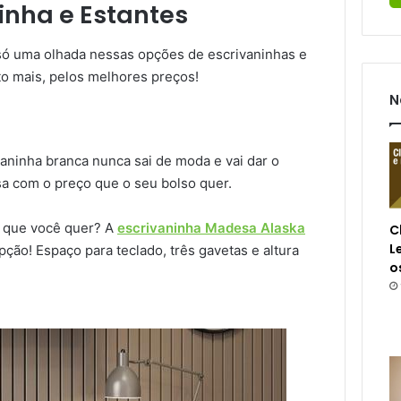
inha e Estantes
só uma olhada nessas opções de escrivaninhas e
to mais, pelos melhores preços!
N
vaninha branca nunca sai de moda e vai dar o
sa com o preço que o seu bolso quer.
o que você quer? A
escrivaninha Madesa Alaska
C
L
ção! Espaço para teclado, três gavetas e altura
o