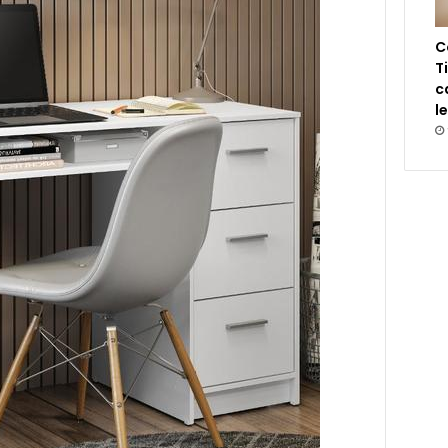
C
T
c
l