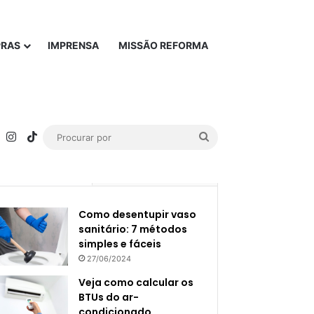
PRAS
IMPRENSA
MISSÃO REFORMA
rest
YouTube
Instagram
TikTok
Procurar
por
Popular
Recente
Como desentupir vaso
sanitário: 7 métodos
simples e fáceis
27/06/2024
Veja como calcular os
BTUs do ar-
condicionado