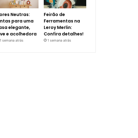
ores Neutras:
Feirão de
intas para uma
Ferramentas na
asa elegante,
Leroy Merlin:
eve e acolhedora
Confira detalhes!
1 semana atrás
1 semana atrás