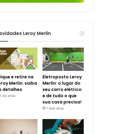
ovidades Leroy Merlin
lique e retire na
Eletroposto Leroy
eroy Merlin: saiba
Merlin: o lugar do
s detalhes
seu carro elétrico
e de tudo o que
1 dia atrás
sua casa precisa!
7 dias atrás