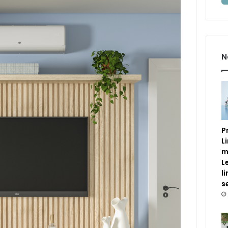
N
P
L
m
L
l
s