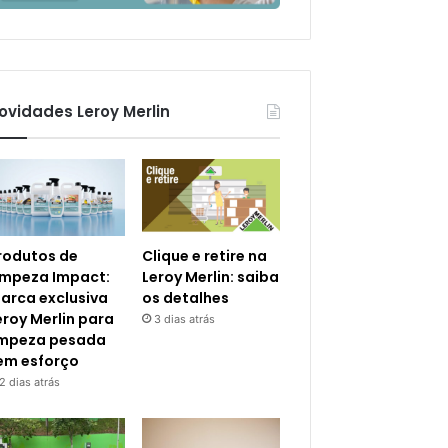
ovidades Leroy Merlin
rodutos de
Clique e retire na
impeza Impact:
Leroy Merlin: saiba
arca exclusiva
os detalhes
eroy Merlin para
3 dias atrás
impeza pesada
em esforço
2 dias atrás