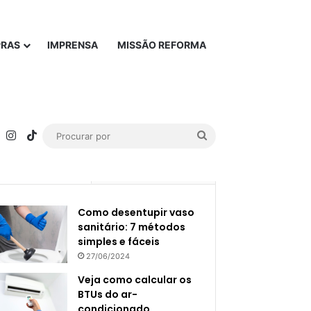
PRAS
IMPRENSA
MISSÃO REFORMA
rest
YouTube
Instagram
TikTok
Procurar
por
Popular
Recente
Como desentupir vaso
sanitário: 7 métodos
simples e fáceis
27/06/2024
Veja como calcular os
BTUs do ar-
condicionado