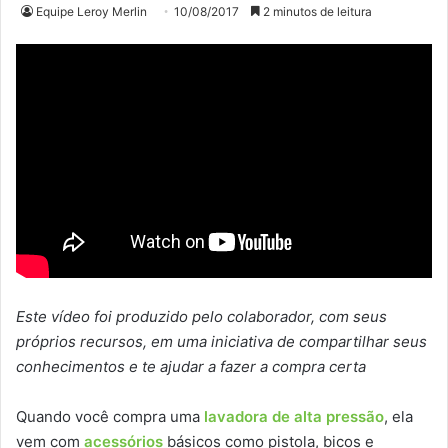
Equipe Leroy Merlin
10/08/2017
2 minutos de leitura
Este vídeo foi produzido pelo colaborador, com seus
próprios recursos, em uma iniciativa de compartilhar seus
conhecimentos e te ajudar a fazer a compra certa
Quando você compra uma
lavadora de alta pressão
, ela
vem com
acessórios
básicos como pistola, bicos e