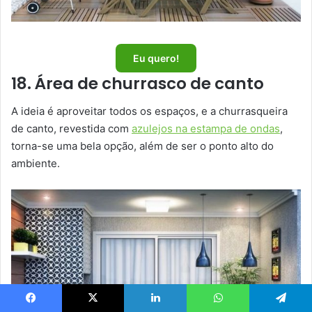
Eu quero!
18. Área de churrasco de canto
A ideia é aproveitar todos os espaços, e a churrasqueira
de canto, revestida com
azulejos na estampa de ondas
,
torna-se uma bela opção, além de ser o ponto alto do
ambiente.
Facebook
X
Linkedin
WhatsApp
Telegram