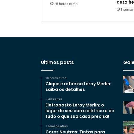
detalhe
18 horas atrás
1 seman
Últimos posts
Gale
18 horas atrás
Clique e retire na Leroy Merlin:
saiba os detalhes
6 dias atrás
Eletroposto Leroy Merlin: o
lugar do seu carro elétrico e de
tudo o que sua casa precisa!
1 semana atrás
Cores Neutras: Tintas para