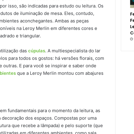
por isso, são indicadas para estudo ou leitura. Os
utos de iluminação de mesa. Eles, contudo,
F
F
 ambientes aconchegantes. Ambas as peças
L
oníveis na Leroy Merlin em diferentes cores e
C
adrado e triangular.
tilização das
cúpulas
. A multiespecialista do lar
os para todos os gostos: há versões florais, com
e outras. E para você se inspirar e saber onde
bientes
que a Leroy Merlin montou com abajures
em fundamentais para o momento da leitura, as
 decoração dos espaços. Compostas por uma
utura que recebe a lâmpada) e pelo suporte (que
utilizadas em diferentes ambientes, como sala,