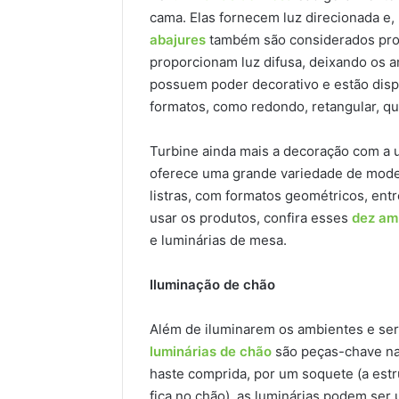
cama. Elas fornecem luz direcionada e, 
abajures
também são considerados prod
proporcionam luz difusa, deixando os
possuem poder decorativo e estão disp
formatos, como redondo, retangular, qu
Turbine ainda mais a decoração com a u
oferece uma grande variedade de model
listras, com formatos geométricos, entr
usar os produtos, confira esses
dez am
e luminárias de mesa.
Iluminação de chão
Além de iluminarem os ambientes e ser
luminárias de chão
são peças-chave na
haste comprida, por um soquete (a estr
fica no chão), as luminárias podem ser 