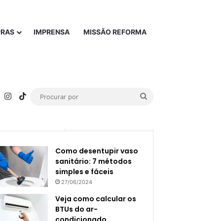
PRAS
IMPRENSA
MISSÃO REFORMA
rest
YouTube
Instagram
TikTok
Procurar
por
Popular
Recente
Como desentupir vaso
sanitário: 7 métodos
simples e fáceis
27/06/2024
Veja como calcular os
BTUs do ar-
condicionado