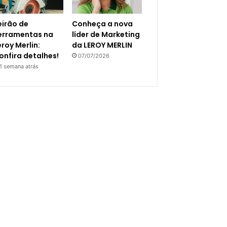
eirão de
Conheça a nova
erramentas na
líder de Marketing
eroy Merlin:
da LEROY MERLIN
onfira detalhes!
07/07/2026
1 semana atrás