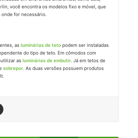
rlin, você encontra os modelos fixo e móvel, que
a onde for necessário.
ientes, as
luminárias de teto
podem ser instaladas
dependente do tipo de teto. Em cômodos com
tilizar as
luminárias de embutir
. Já em tetos de
de
sobrepor
. As duas versões possuem produtos
t.
est
Compartilhar via e-mail