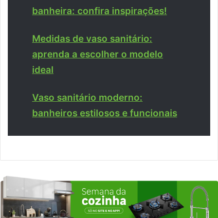
banheira: confira inspirações!
Medidas de vaso sanitário:
aprenda a escolher o modelo
ideal
Vaso sanitário moderno:
banheiros estilosos e funcionais