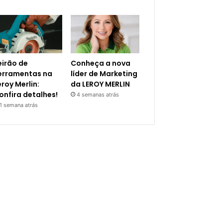
eirão de
Conheça a nova
erramentas na
líder de Marketing
eroy Merlin:
da LEROY MERLIN
onfira detalhes!
4 semanas atrás
1 semana atrás