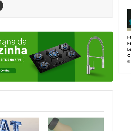
F
F
L
C