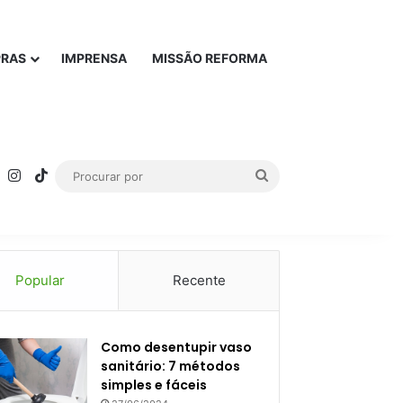
PRAS
IMPRENSA
MISSÃO REFORMA
rest
YouTube
Instagram
TikTok
Procurar
por
Popular
Recente
Como desentupir vaso
sanitário: 7 métodos
simples e fáceis