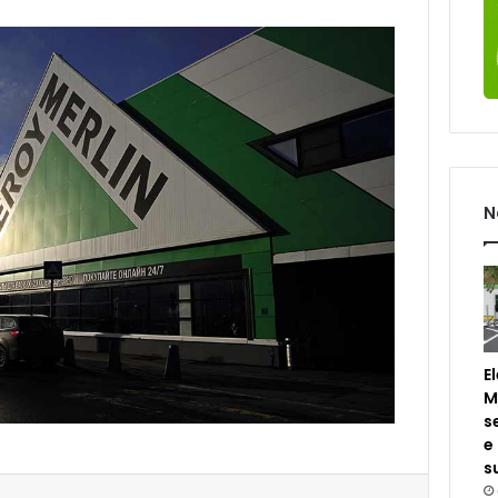
N
E
M
s
e
s
est
Compartilhar via e-mail