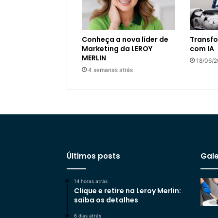
Conheça a nova líder de
Transfo
Marketing da LEROY
com IA
MERLIN
18/06/
4 semanas atrás
Últimos posts
Gale
14 horas atrás
Clique e retire na Leroy Merlin:
saiba os detalhes
6 dias atrás