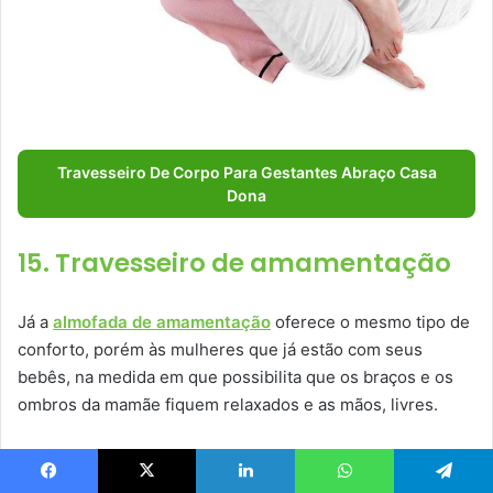
Travesseiro De Corpo Para Gestantes Abraço Casa
Dona
15. Travesseiro de amamentação
Já a
almofada de amamentação
oferece o mesmo tipo de
conforto, porém às mulheres que já estão com seus
bebês, na medida em que possibilita que os braços e os
ombros da mamãe fiquem relaxados e as mãos, livres.
Um ótimo exemplo é a
Almofada Amamentação Nuvem
,
fabricada em espuma de alta densidade para oferecer um
Facebook
X
Linkedin
WhatsApp
Telegram