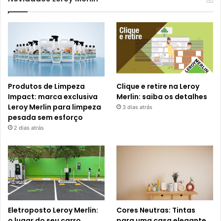
Produtos de Limpeza
Clique e retire na Leroy
Impact: marca exclusiva
Merlin: saiba os detalhes
Leroy Merlin para limpeza
3 dias atrás
pesada sem esforço
2 dias atrás
Eletroposto Leroy Merlin:
Cores Neutras: Tintas
o lugar do seu carro
para uma casa elegante,