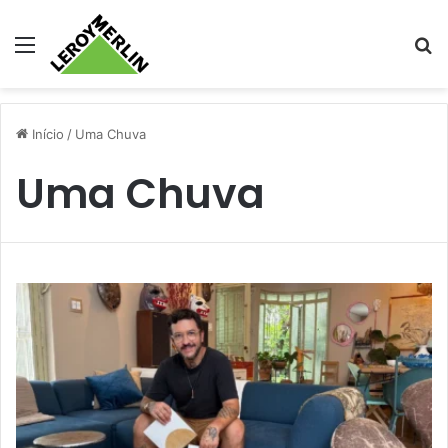
Menu
Pr
Início
/
Uma Chuva
Uma Chuva