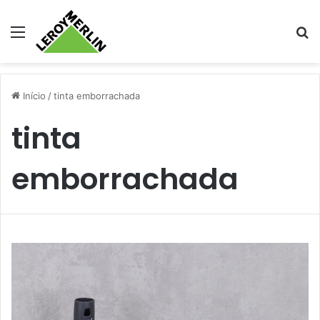
Menu
Pr
Início
/
tinta emborrachada
tinta
emborrachada