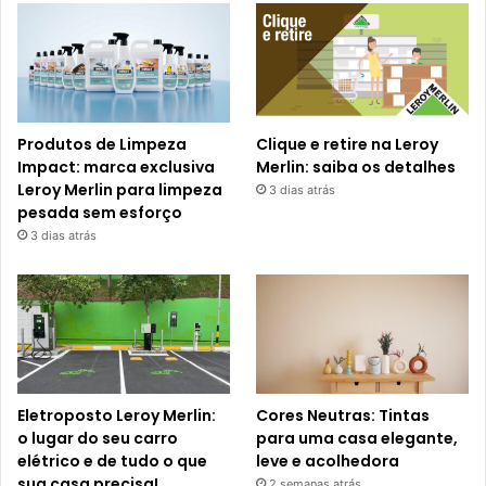
Produtos de Limpeza
Clique e retire na Leroy
Impact: marca exclusiva
Merlin: saiba os detalhes
Leroy Merlin para limpeza
3 dias atrás
pesada sem esforço
3 dias atrás
Eletroposto Leroy Merlin:
Cores Neutras: Tintas
o lugar do seu carro
para uma casa elegante,
elétrico e de tudo o que
leve e acolhedora
sua casa precisa!
2 semanas atrás