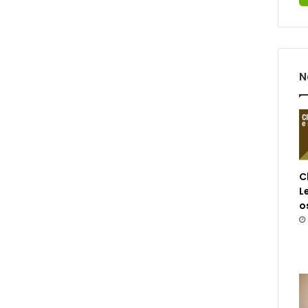
N
C
L
o