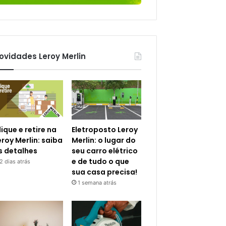
ovidades Leroy Merlin
lique e retire na
Eletroposto Leroy
eroy Merlin: saiba
Merlin: o lugar do
s detalhes
seu carro elétrico
e de tudo o que
2 dias atrás
sua casa precisa!
1 semana atrás