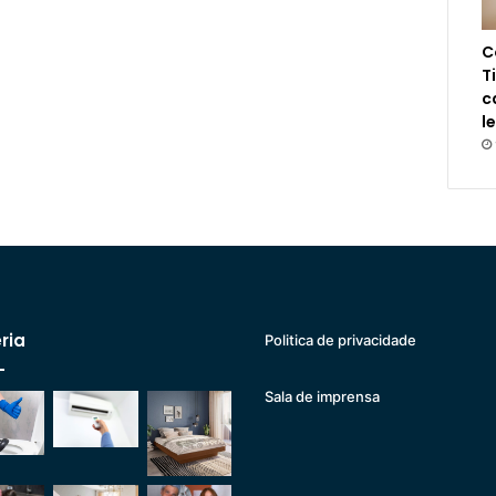
C
T
c
l
ria
Politica de privacidade
Sala de imprensa