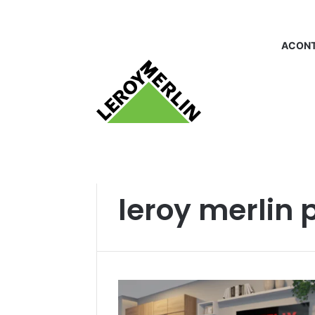
ACONT
Início
/
leroy merlin projeta
leroy merlin 