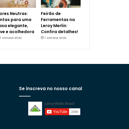
ores Neutras:
Feirão de
intas para uma
Ferramentas na
asa elegante,
Leroy Merlin:
eve e acolhedora
Confira detalhes!
1 semana atrás
1 semana atrás
Se inscreva no nosso canal