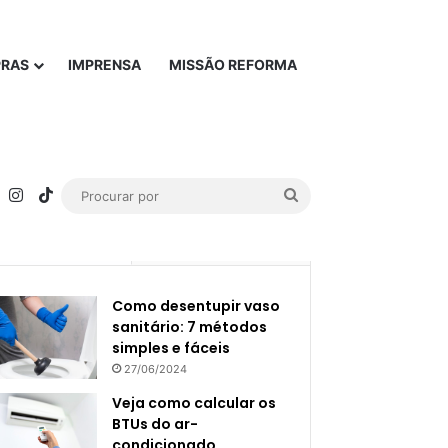
PRAS
IMPRENSA
MISSÃO REFORMA
rest
YouTube
Instagram
TikTok
Procurar
por
Popular
Recente
Como desentupir vaso
sanitário: 7 métodos
simples e fáceis
27/06/2024
Veja como calcular os
BTUs do ar-
condicionado