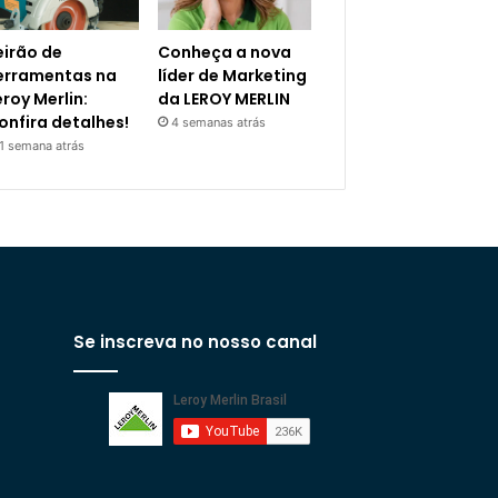
eirão de
Conheça a nova
erramentas na
líder de Marketing
eroy Merlin:
da LEROY MERLIN
onfira detalhes!
4 semanas atrás
1 semana atrás
Se inscreva no nosso canal