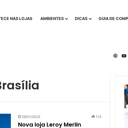
ECE NAS LOJAS
AMBIENTES
DICAS
GUIA DE COM
Pinte
rasília
29/01/2025
113
Nova loja Leroy Merlin