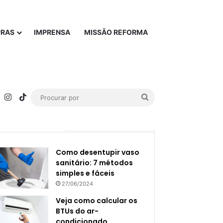
PRAS
IMPRENSA
MISSÃO REFORMA
rest
YouTube
Instagram
TikTok
Procurar
por
Popular
Recente
Como desentupir vaso
sanitário: 7 métodos
simples e fáceis
27/06/2024
Veja como calcular os
BTUs do ar-
condicionado