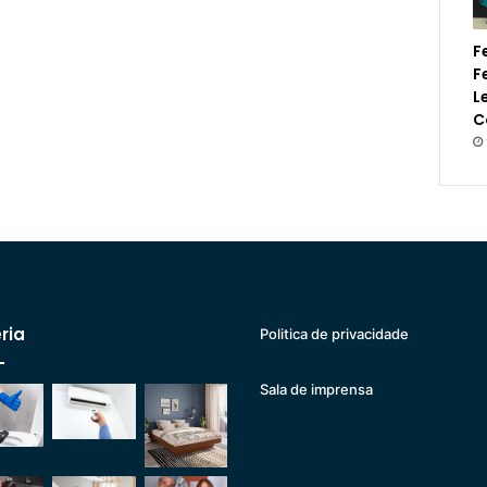
F
F
L
C
ria
Politica de privacidade
Sala de imprensa