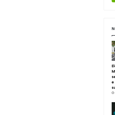
N
E
M
s
e
s