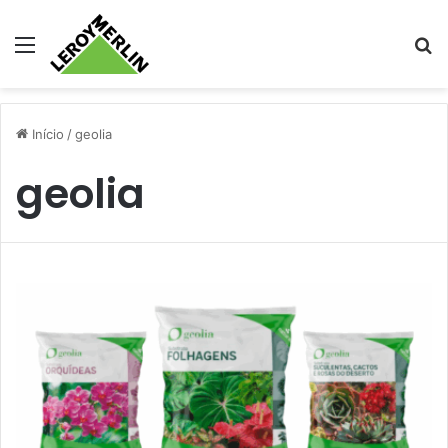
Menu
Pr
Início
/
geolia
geolia