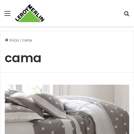
Menu
Pr
Início
/
cama
cama