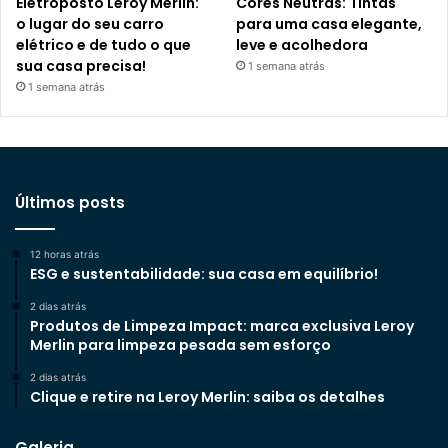
Eletroposto Leroy Merlin:
Cores Neutras: Tintas
o lugar do seu carro
para uma casa elegante,
elétrico e de tudo o que
leve e acolhedora
sua casa precisa!
1 semana atrás
1 semana atrás
Últimos posts
12 horas atrás
ESG e sustentabilidade: sua casa em equilíbrio!
2 dias atrás
Produtos de Limpeza Impact: marca exclusiva Leroy
Merlin para limpeza pesada sem esforço
2 dias atrás
Clique e retire na Leroy Merlin: saiba os detalhes
Galeria