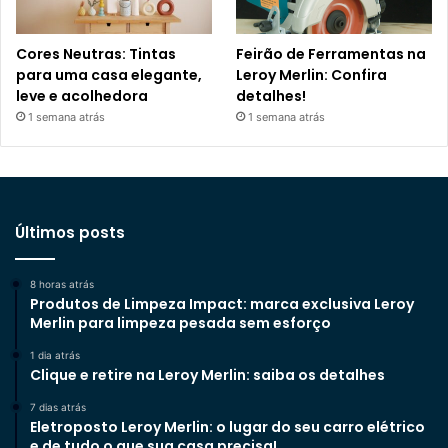
Cores Neutras: Tintas
Feirão de Ferramentas na
para uma casa elegante,
Leroy Merlin: Confira
leve e acolhedora
detalhes!
1 semana atrás
1 semana atrás
Últimos posts
8 horas atrás
Produtos de Limpeza Impact: marca exclusiva Leroy
Merlin para limpeza pesada sem esforço
1 dia atrás
Clique e retire na Leroy Merlin: saiba os detalhes
7 dias atrás
Eletroposto Leroy Merlin: o lugar do seu carro elétrico
e de tudo o que sua casa precisa!