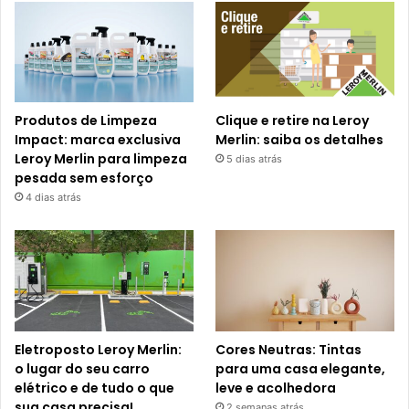
Produtos de Limpeza
Clique e retire na Leroy
Impact: marca exclusiva
Merlin: saiba os detalhes
Leroy Merlin para limpeza
5 dias atrás
pesada sem esforço
4 dias atrás
Eletroposto Leroy Merlin:
Cores Neutras: Tintas
o lugar do seu carro
para uma casa elegante,
elétrico e de tudo o que
leve e acolhedora
sua casa precisa!
2 semanas atrás