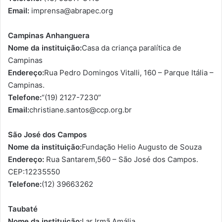
Email:
imprensa@abrapec.org
Campinas Anhanguera
Nome da instituição:
Casa da criança paralítica de
Campinas
Endereço:
Rua Pedro Domingos Vitalli, 160 – Parque Itália –
Campinas.
Telefone:
“(19) 2127-7230”
Email:
christiane.santos@ccp.org.br
São José dos Campos
Nome da instituição:
Fundação Helio Augusto de Souza
Endereço:
Rua Santarem,560 – São José dos Campos.
CEP:12235550
Telefone:
(12) 39663262
Taubaté
Nome da instituição:
Lar Irmã Amália