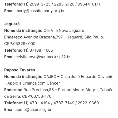
Telefone:
(11) 2099-3725 / 2283-2120 / 99644-6171
Email:
marly@casatiamarly.org.br
Jaguaré
Nome da instituição:
Cei Vila Nova Jaguaré
Endereço:
Avenida Dracena,797 – Jaguaré, São Paulo.
CEP:05329- 000
Telefone:
(11) 37168- 1685
Email:
ceivilanova@santacruz.g12.br
Raposo Tavares
Nome da instituição:
CAJEC – Casa José Eduardo Cavichio
– Apoio à Criança com Câncer
Endereço:
Rua Preciosa,86 – Parque Monte Alegre, Taboão
da Serra. CEP:06756-170
Telefone:
(11) 4701-4194 / 4787-7149 / 2922-9369
Email:
apoio@cajec.org.br