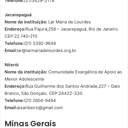
Telefone:
(21)3429-3178
Jacarepaguá
Nome da instituição:
Lar Maria de Lourdes
Endereço:
Rua Pajurá,256 – Jacarepaguá, Rio de Janeiro.
CEP:22.740-210
Telefone:
(21) 3392-9646
Email:
lar@larmariadelourdes.org.br
Niterói
Nome da instituição:
Comunidade Evangélica de Apoio ao
Menor Adolescente
Endereço:
Rua Guilherme dos Santos Andrade,227 – Galo
Branco, São Gonçalo. CEP:24422-330
Telefone:
(21) 2604-9494
Email:
aisaribeiro@gmail.com
Minas Gerais