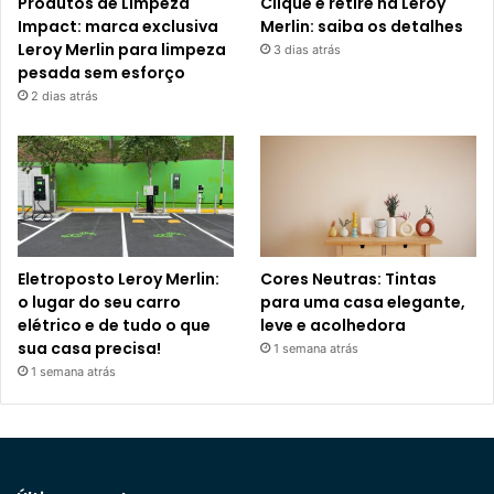
Produtos de Limpeza
Clique e retire na Leroy
Impact: marca exclusiva
Merlin: saiba os detalhes
Leroy Merlin para limpeza
3 dias atrás
pesada sem esforço
2 dias atrás
Eletroposto Leroy Merlin:
Cores Neutras: Tintas
o lugar do seu carro
para uma casa elegante,
elétrico e de tudo o que
leve e acolhedora
sua casa precisa!
1 semana atrás
1 semana atrás