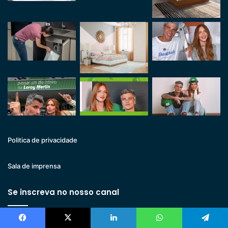
Politica de privacidade
Sala de imprensa
Se inscreva no nosso canal
Facebook
X
Linkedin
WhatsApp
Telegram