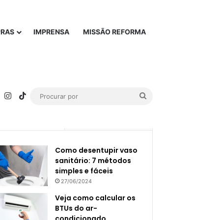
PRAS
IMPRENSA
MISSÃO REFORMA
rest
YouTube
Instagram
TikTok
Procurar
por
Popular
Recente
Como desentupir vaso
sanitário: 7 métodos
simples e fáceis
27/06/2024
Veja como calcular os
BTUs do ar-
condicionado