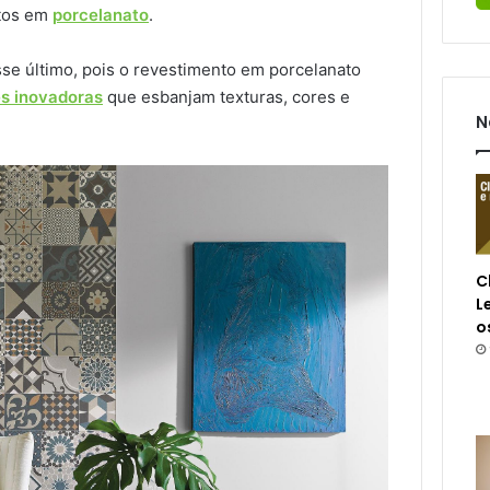
tos em
porcelanato
.
sse último, pois o revestimento em porcelanato
es inovadoras
que esbanjam texturas, cores e
N
C
L
o