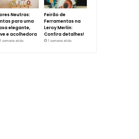
ores Neutras:
Feirão de
intas para uma
Ferramentas na
asa elegante,
Leroy Merlin:
eve e acolhedora
Confira detalhes!
1 semana atrás
1 semana atrás