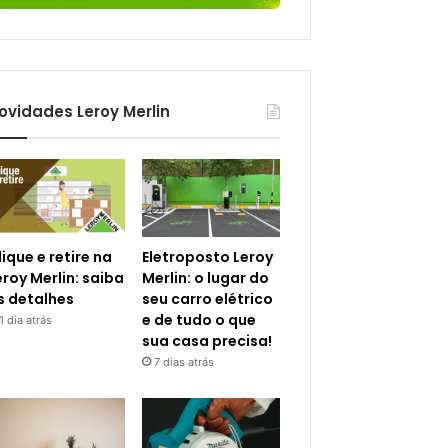
ovidades Leroy Merlin
lique e retire na
Eletroposto Leroy
eroy Merlin: saiba
Merlin: o lugar do
s detalhes
seu carro elétrico
e de tudo o que
1 dia atrás
sua casa precisa!
7 dias atrás