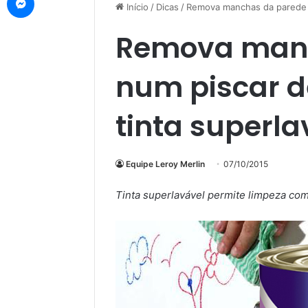
Início
/
Dicas
/
Remova manchas da parede n
Remova manc
num piscar d
tinta superla
Equipe Leroy Merlin
07/10/2015
Tinta superlavável permite limpeza co