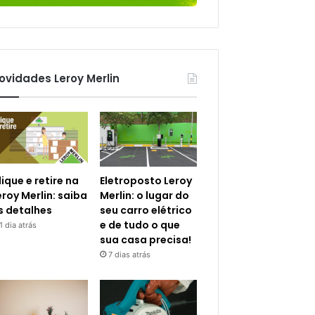
ovidades Leroy Merlin
lique e retire na
Eletroposto Leroy
eroy Merlin: saiba
Merlin: o lugar do
s detalhes
seu carro elétrico
e de tudo o que
1 dia atrás
sua casa precisa!
7 dias atrás