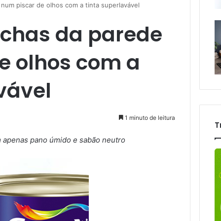
um piscar de olhos com a tinta superlavável
has da parede
e olhos com a
vável
1 minuto de leitura
T
m apenas pano úmido e sabão neutro