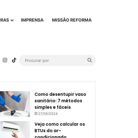
PRAS
IMPRENSA
MISSÃO REFORMA
rest
YouTube
Instagram
TikTok
Procurar
por
Popular
Recente
Como desentupir vaso
sanitário: 7 métodos
simples e fáceis
27/06/2024
Veja como calcular os
BTUs do ar-
condicionado