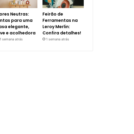
ores Neutras:
Feirão de
intas para uma
Ferramentas na
asa elegante,
Leroy Merlin:
eve e acolhedora
Confira detalhes!
1 semana atrás
1 semana atrás