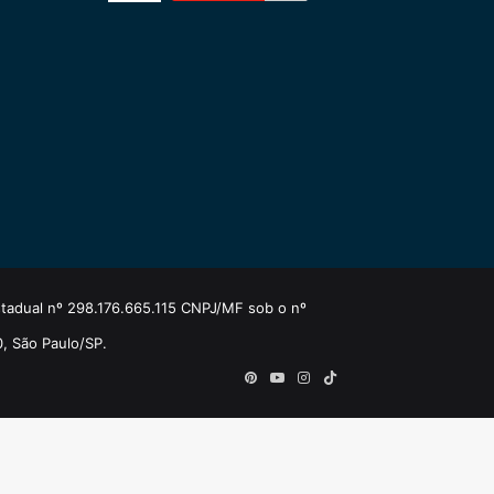
estadual nº 298.176.665.115 CNPJ/MF sob o nº
0, São Paulo/SP.
Pinterest
YouTube
Instagram
TikTok