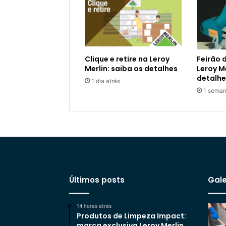
Clique e retire na Leroy
Feirão 
Merlin: saiba os detalhes
Leroy Me
detalhe
1 dia atrás
1 seman
Últimos posts
Gale
14 horas atrás
Produtos de Limpeza Impact:
marca exclusiva Leroy Merlin