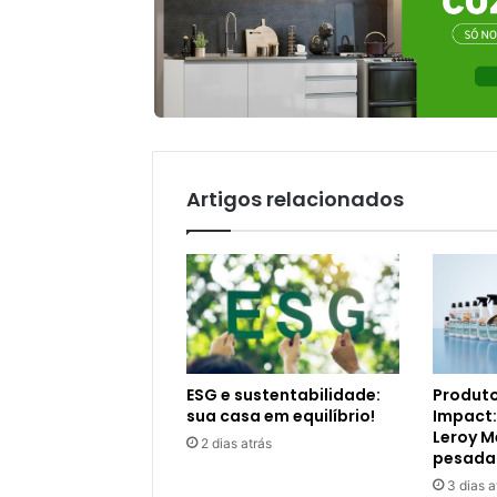
Artigos relacionados
ESG e sustentabilidade:
Produto
sua casa em equilíbrio!
Impact:
Leroy M
2 dias atrás
pesada
3 dias a