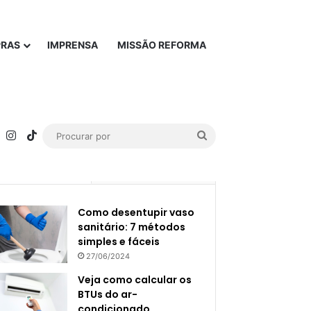
PRAS
IMPRENSA
MISSÃO REFORMA
rest
YouTube
Instagram
TikTok
Procurar
por
Popular
Recente
Como desentupir vaso
sanitário: 7 métodos
simples e fáceis
27/06/2024
Veja como calcular os
BTUs do ar-
condicionado