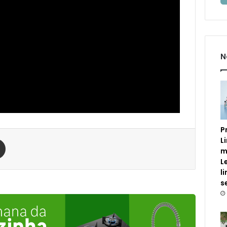
N
P
est
Compartilhar via e-mail
L
m
L
l
s