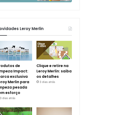
ovidades Leroy Merlin
rodutos de
Clique e retire na
impeza Impact:
Leroy Merlin: saiba
arca exclusiva
os detalhes
eroy Merlin para
3 dias atrás
impeza pesada
em esforço
3 dias atrás