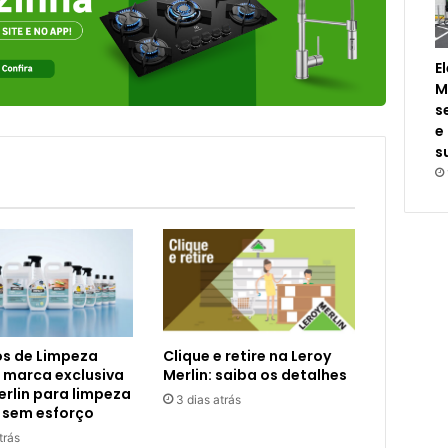
E
M
s
e
s
s de Limpeza
Clique e retire na Leroy
 marca exclusiva
Merlin: saiba os detalhes
erlin para limpeza
3 dias atrás
 sem esforço
trás