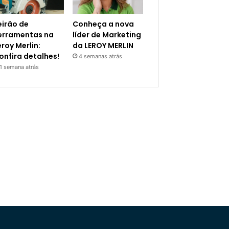
eirão de
Conheça a nova
erramentas na
líder de Marketing
eroy Merlin:
da LEROY MERLIN
onfira detalhes!
4 semanas atrás
1 semana atrás