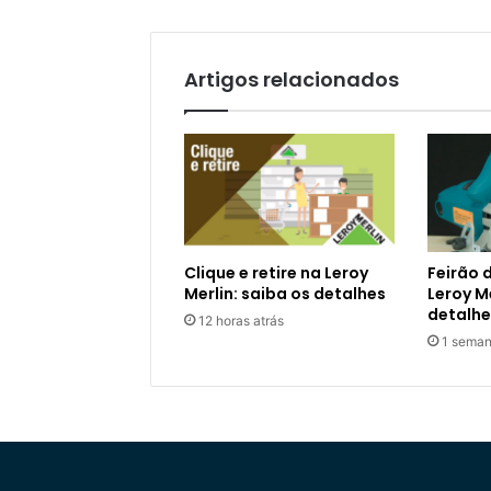
Artigos relacionados
Clique e retire na Leroy
Feirão 
Merlin: saiba os detalhes
Leroy Me
detalhe
12 horas atrás
1 seman