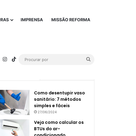
PRAS
IMPRENSA
MISSÃO REFORMA
rest
YouTube
Instagram
TikTok
Procurar
por
Popular
Recente
Como desentupir vaso
sanitário: 7 métodos
simples e fáceis
27/06/2024
Veja como calcular os
BTUs do ar-
condicionado