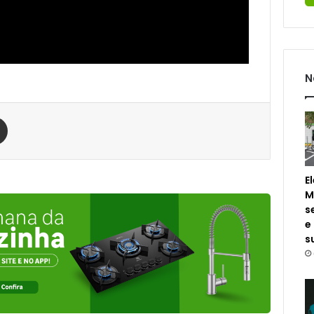
N
est
Compartilhar via e-mail
E
M
s
e
s