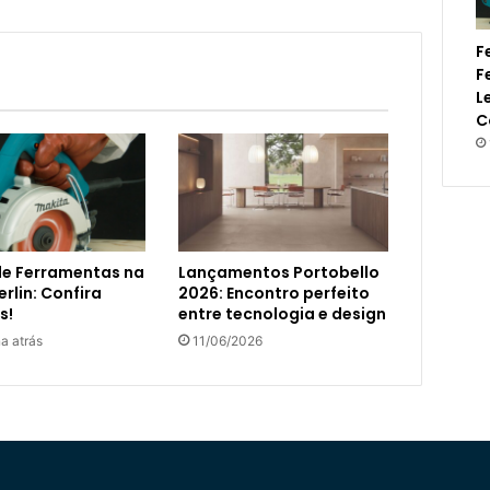
F
F
L
C
de Ferramentas na
Lançamentos Portobello
rlin: Confira
2026: Encontro perfeito
s!
entre tecnologia e design
a atrás
11/06/2026