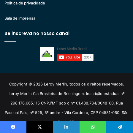
Politica de privacidade
Sala de imprensa
Se inscreva no nosso canal
Copyright © 2026 Leroy Merlin, todos os direitos reservados.
Leroy Merlin Cia Brasileira de Bricolagem. Inscrição estadual nº
298.176.665.115 CNPJ/MF sob o nº 01.438.784/0048-60. Rua
Pascoal Pais, nº 525, 5º andar - Vila Cordeiro, CEP 04581-060, São
Paulo/SP.
Facebook
X
Linkedin
WhatsApp
Telegram