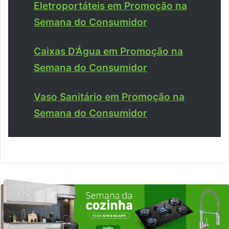
Eletroportáteis em Promoção na
Semana do Consumidor
Caixas D’Água em Promoção na
Semana do Consumidor
Vaso Sanitário em Promoção na
Semana do Consumidor