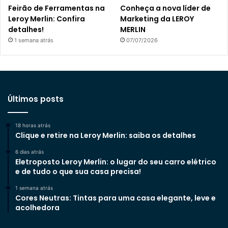
Feirão de Ferramentas na
Conheça a nova líder de
Leroy Merlin: Confira
Marketing da LEROY
detalhes!
MERLIN
1 semana atrás
07/07/2026
Últimos posts
18 horas atrás
Clique e retire na Leroy Merlin: saiba os detalhes
6 dias atrás
Eletroposto Leroy Merlin: o lugar do seu carro elétrico
e de tudo o que sua casa precisa!
1 semana atrás
Cores Neutras: Tintas para uma casa elegante, leve e
acolhedora