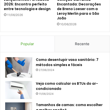
2026: Encontro perfeito
Encantada: Decorações
entre tecnologia e design
de Breno Loeser com a
Leroy Merlin para o São
11/06/2026
João
10/06/2026
Popular
Recente
Como desentupir vaso sanitário: 7
métodos simples e fáceis
27/06/2024
Veja como calcular os BTUs do ar-
condicionado
11/06/2024
Tamanhos de camas: como escolher
a melhor opção?