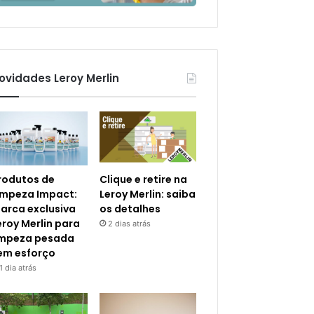
ovidades Leroy Merlin
rodutos de
Clique e retire na
impeza Impact:
Leroy Merlin: saiba
arca exclusiva
os detalhes
eroy Merlin para
2 dias atrás
impeza pesada
em esforço
1 dia atrás